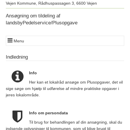
Vejen Kommune, Rådhuspassagen 3, 6600 Vejen
Ansøgning om tildeling af
landsbyPedelservice/Plusopgave
Menu
1. Indledning
Indledning
Information, forløb
2. Udfyldelse
Info
Indtastning af oplysninger
Her kan et lokalråd ansøge om Plusopgaver, det vil
3. Opsummering
sige søge om hjælp til udførelse af mindre praktiske opgaver i
Oversigt over indtastede oplysninger
jeres lokalområde.
4. Kvittering
Info om persondata
Til brug for behandlingen af din ansøgning, skal du
indsende oplysninger til kommunen, som vil blive brugt til